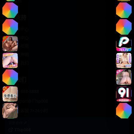
轻松喜剧
服务支持
客服中心
帮助中心
使用指南
版权声明
关于我们
联系我们
400-888-8888
support@TTsp008
在线客服 7×24小时
商务合作✈️
TTsp008