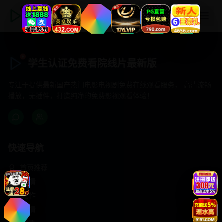
学生认证免费看院线片最新版
学生认证免费看院线片最新版
专注于提供最新国产热门电影电视剧免费在线观看服务， 高清流畅
播放，无插件，打造纯净的免费影视观看体验！
快速导航
首页推荐
精选剧情
热门动作
浪漫爱情